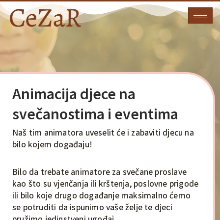
Skip
to
content
Animacija djece na
svečanostima i eventima
Naš tim animatora uveselit će i zabaviti djecu na
bilo kojem događaju!
Bilo da trebate animatore za svečane proslave
kao što su vjenčanja ili krštenja, poslovne prigode
ili bilo koje drugo događanje maksimalno ćemo
se potruditi da ispunimo vaše želje te djeci
pružimo jedinstveni ugođaj.